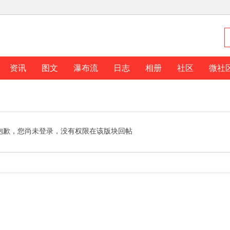
资讯
图文
瀑布流
日志
相册
社区
微社
抱歉，您尚未登录，没有权限在该版块回帖