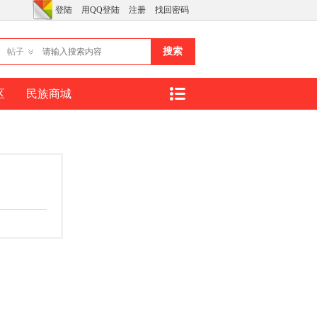
登陆
用QQ登陆
注册
找回密码
搜索
帖子
区
民族商城