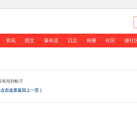
资讯
图文
瀑布流
日志
相册
社区
微社
没有找到帖子
[ 点击这里返回上一页 ]