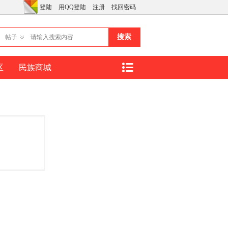
登陆
用QQ登陆
注册
找回密码
搜索
帖子
区
民族商城