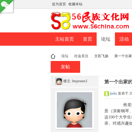
设为首页
收藏本站
主站首页
首页
论坛
活动
论坛
社会关注
文彩飞扬
第一个出家
发帖
楼主:
htsprunes1
民
»
›
›
第一个出家
›
jinlin
发表于 200
攸老师说过，
质（演奏钢琴
这100个大学
录。对感兴趣