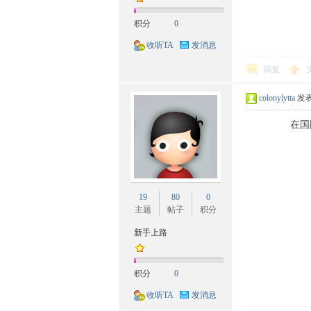
积分
0
收听TA
发消息
回复
colonylytta
发表于
在国际儿童节
网-
19
80
0
主题
帖子
积分
新手上路
民
积分
0
收听TA
发消息