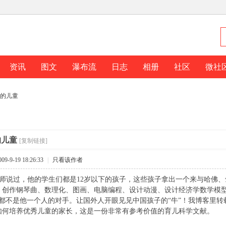
资讯
图文
瀑布流
日志
相册
社区
微社
的儿童
的儿童
[复制链接]
9-9-19 18:26:33
|
只看该作者
他的学生们都是12岁以下的孩子，这些孩子拿出一个来与哈佛、剑桥
、创作钢琴曲、数理化、图画、电脑编程、设计动漫、设计经济学数学模
生都不是他一个人的对手。让国外人开眼见见中国孩子的“牛”！我博客里
如何培养优秀儿童的家长，这是一份非常有参考价值的育儿科学文献