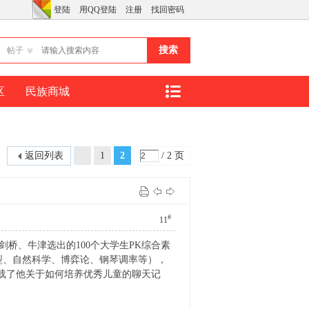
登陆
用QQ登陆
注册
找回密码
搜索
帖子
区
民族商城
返回列表
1
2
/ 2 页
#
11
、牛津选出的100个大学生PK综合素
型、自然科学、博弈论、钢琴调率等），
转载了他关于如何培养优秀儿童的聊天记
。