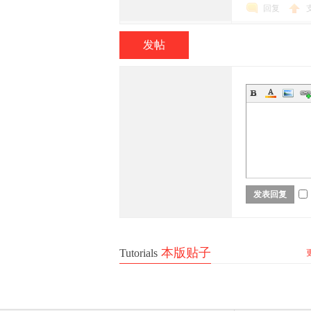
回复
发帖
族
发表回复
论
本版贴子
Tutorials