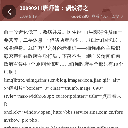
20090911唐师曾：偶然得之
2009-9-19
查看:4027
回复:0
dob2633396
23:39:48
前一段造化低了，数病并发。医生说“再生障碍性贫血一
要营养，二要休息。”但我两者均不力，加上忧国忧民，
俗务缠身。就连万里之外的老相识——缅甸果敢主席识
彭家声也在政府军攻打后，下落不明。继而又传闻缅甸
政府军集中7个师包围佤邦……缅甸政府军全部只有10个
师啊！
[img]http://simg.sinajs.cn/blog/images/icon/jian.gif" alt="
外链图片" border="0" class="thumbImage_690"
style="max-width:690px;cursor:pointer;" title="点击看大
图"
onclick="window.open('http://bbs.service.sina.com.cn/foru
m/show_pic.php?