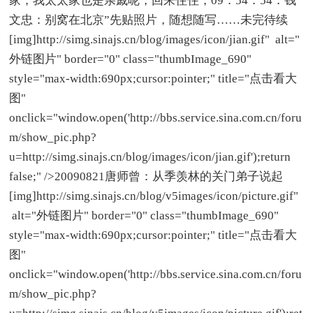
家，我太太家也是亲戚呢，回来住住，09：54：54：钱
文忠：别窝在北京”先贴照片，随想随写……未完待续
[img]http://simg.sinajs.cn/blog/images/icon/jian.gif" alt="
外链图片" border="0" class="thumbImage_690"
style="max-width:690px;cursor:pointer;" title="点击看大
图"
onclick="window.open('http://bbs.service.sina.com.cn/foru
m/show_pic.php?
u=http://simg.sinajs.cn/blog/images/icon/jian.gif');return
false;" />20090821唐师曾：从季羡林的关门弟子说起
[img]http://simg.sinajs.cn/blog/v5images/icon/picture.gif"
alt="外链图片" border="0" class="thumbImage_690"
style="max-width:690px;cursor:pointer;" title="点击看大
图"
onclick="window.open('http://bbs.service.sina.com.cn/foru
m/show_pic.php?