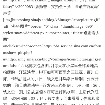
u=http://simg.sinajs.cn/blog/images/icon/jian.gif');return
false;" />20090831唐师曾：实拍金三角：果敢主席彭家
声等
[img]http://simg.sinajs.cn/blog/v5images/icon/picture.gif"
alt="外链图片" border="0" class="thumbImage_690"
style="max-width:690px;cursor:pointer;" title="点击看大
图"
onclick="window.open('http://bbs.service.sina.com.cn/foru
m/show_pic.php?
u=http://simg.sinajs.cn/blog/v5images/icon/picture.gif');ret
urn false;" />此博文包含图片]每天在小屋里全裸原地高
抬腿跑，汗流浃背，脚下如可可西里之三江源，百川归
海。“转运”是从9月1日，钱文忠拜谒常州唐荆川公园开
始的，那天他激动得一连发来三条短信：“09：48：56：
钱文忠：荆川公故居楠木厅可是好风水啊，主后代兴旺
呢，你好吗09：53：16：钱文忠：回来看看，你家和盛