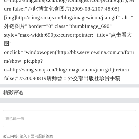
u=http://simg.sinajs.cn/blog/v5images/icon/picture.gif');ret
urn false;" />此博文包含图片(2009-08-2107:48:05)
[img]http://simg.sinajs.cn/blog/images/icon/jian.gif" alt="
外链图片" border="0" class="thumbImage_690"
style="max-width:690px;cursor:pointer;" title="点击看大
图"
onclick="window.open('http://bbs.service.sina.com.cn/foru
m/show_pic.php?
u=http://simg.sinajs.cn/blog/images/icon/jian.gif');return
false;" />20090819唐师曾：外交部出版社珍贵手稿
精彩评论
验证问答:
输入下面问题的答案