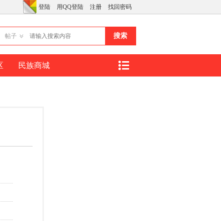
登陆
用QQ登陆
注册
找回密码
搜索
帖子
区
民族商城