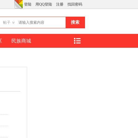
登陆
用QQ登陆
注册
找回密码
搜索
帖子
区
民族商城