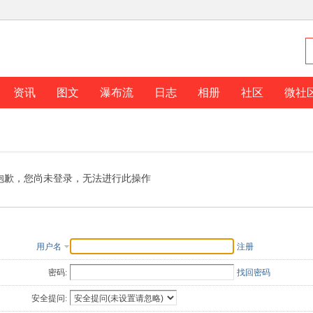
资讯
图文
瀑布流
日志
相册
社区
微社
抱歉，您尚未登录，无法进行此操作
用户名
注册
密码:
找回密码
安全提问: