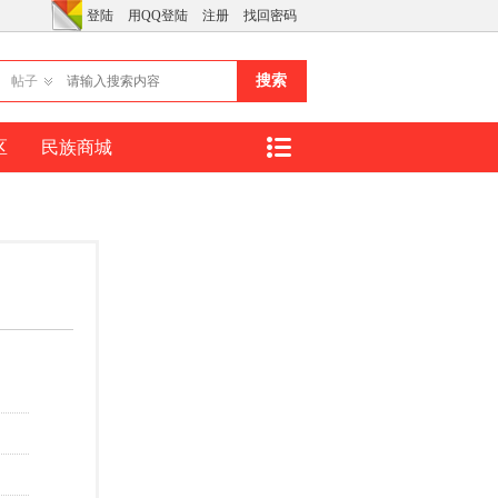
登陆
用QQ登陆
注册
找回密码
搜索
帖子
区
民族商城