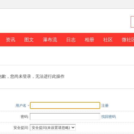
资讯
图文
瀑布流
日志
相册
社区
微社
抱歉，您尚未登录，无法进行此操作
用户名
注册
密码:
找回密码
安全提问: