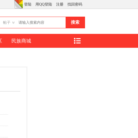
登陆
用QQ登陆
注册
找回密码
搜索
帖子
区
民族商城