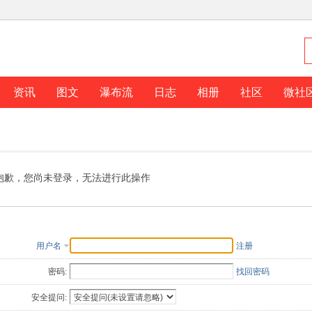
资讯
图文
瀑布流
日志
相册
社区
微社
抱歉，您尚未登录，无法进行此操作
用户名
注册
密码:
找回密码
安全提问: