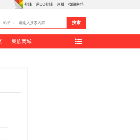
登陆
用QQ登陆
注册
找回密码
搜索
帖子
区
民族商城