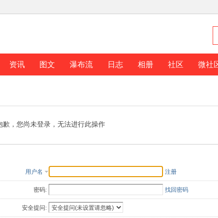
资讯
图文
瀑布流
日志
相册
社区
微社
抱歉，您尚未登录，无法进行此操作
用户名
注册
密码:
找回密码
安全提问: