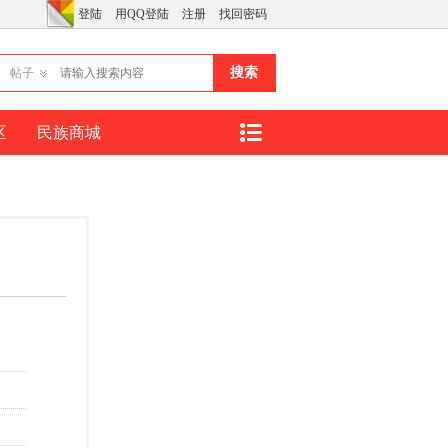
登陆
用QQ登陆
注册
找回密码
搜索
帖子
区
民族商城