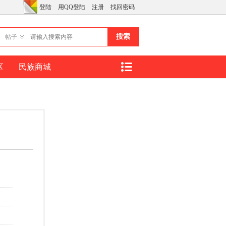
登陆
用QQ登陆
注册
找回密码
搜索
帖子
区
民族商城