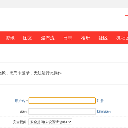
资讯
图文
瀑布流
日志
相册
社区
微社
抱歉，您尚未登录，无法进行此操作
用户名
注册
密码:
找回密码
安全提问: