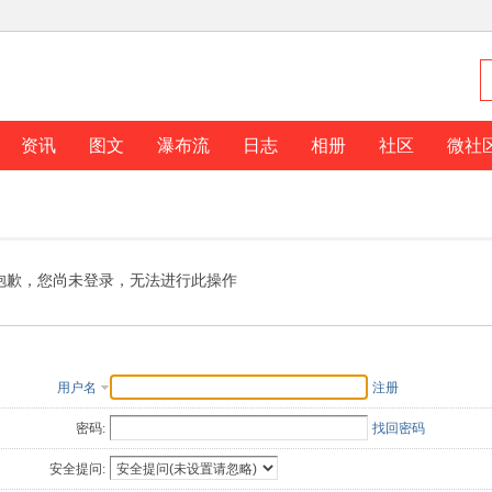
资讯
图文
瀑布流
日志
相册
社区
微社
抱歉，您尚未登录，无法进行此操作
用户名
注册
密码:
找回密码
安全提问: