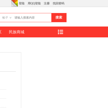
登陆
用QQ登陆
注册
找回密码
搜索
帖子
区
民族商城