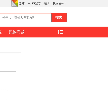
登陆
用QQ登陆
注册
找回密码
搜索
帖子
区
民族商城