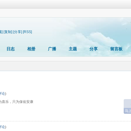
藏]
[复制]
[分享]
[RSS]
日志
相册
广播
主题
分享
留言板
评论
)
为喜乐，只为保佑安康
马
评论
)