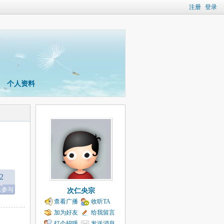
注册
登录
个人资料
2
上参与
次仁央宗
查看广播
收听TA
加为好友
给我留言
打个招呼
发送消息