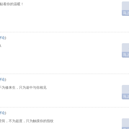
贴着你的温暖！
马
评论
)
A
马
评论
)
不为修来生，只为途中与你相见
马
评论
)
经筒，不为超度，只为触摸你的指纹