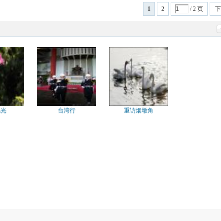
1
2
/ 2 页
下
风光
台湾行
重访烟墩角