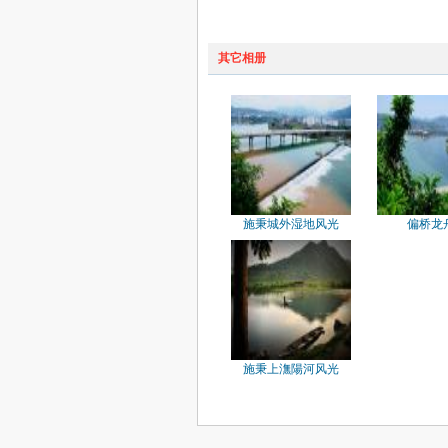
其它相册
施秉城外湿地风光
偏桥龙
施秉上潕陽河风光