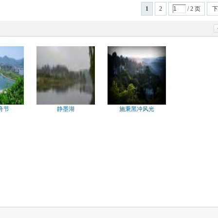
1
2
/ 2 页
下
舟节
静墨湖
施秉黑冲风光