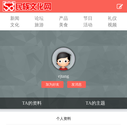
新闻
论坛
产品
节日
礼仪
文化
旅游
美食
活动
视频
ejtang
加为好友
发消息
TA的资料
TA的主题
个人资料