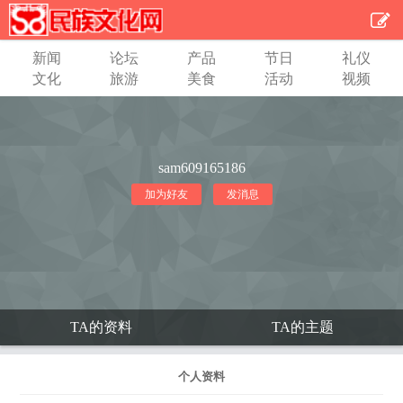
新闻
论坛
产品
节日
礼仪
文化
旅游
美食
活动
视频
sam609165186
加为好友
发消息
TA的资料
TA的主题
个人资料