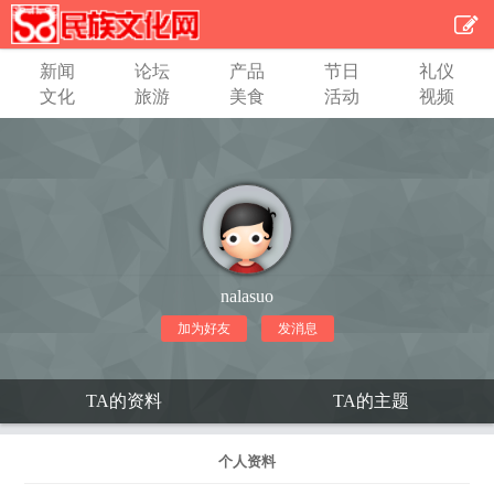
新闻
论坛
产品
节日
礼仪
文化
旅游
美食
活动
视频
nalasuo
加为好友
发消息
TA的资料
TA的主题
个人资料