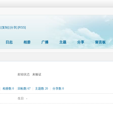
]
[复制]
[分享]
[RSS]
日志
相册
广播
主题
分享
留言板
邮箱状态
未验证
|
相册数 0
|
回帖数 67
|
主题数 20
|
分享数 0
生日
-