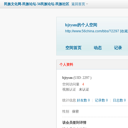
民族文化网-民族论坛-56民族论坛-民族社区
返回首页
bjtysm的个人空间
http://www.56china.com/bbs/?2297
[收藏
空间首页
动态
记录
个人资料
bjtysm
(UID: 2297 )
空间访问量
4
视频认证
未认证
统计信息
好友数 0
|
记录数 0
|
日志数 0
性别
保密
该会员签到详情