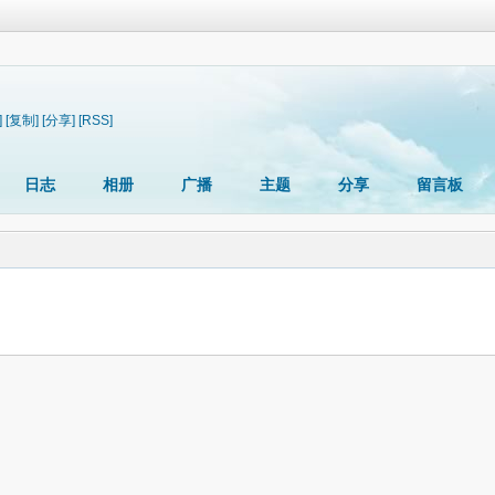
]
[复制]
[分享]
[RSS]
日志
相册
广播
主题
分享
留言板