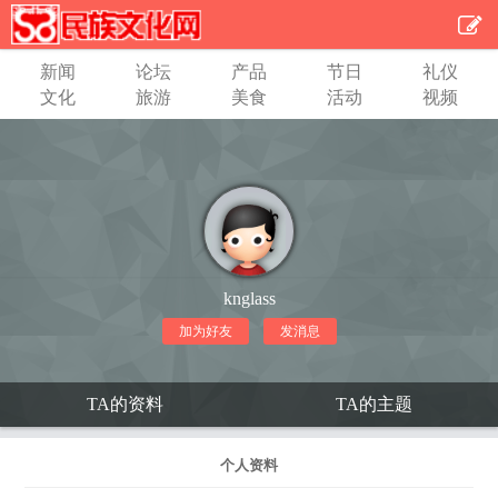
新闻
论坛
产品
节日
礼仪
文化
旅游
美食
活动
视频
knglass
加为好友
发消息
TA的资料
TA的主题
个人资料