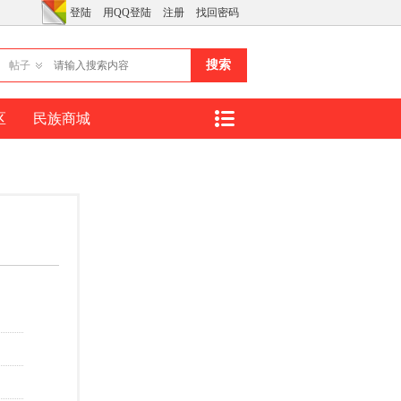
登陆
用QQ登陆
注册
找回密码
搜索
帖子
区
民族商城