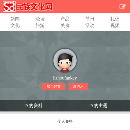
新闻
论坛
产品
节日
礼仪
文化
旅游
美食
活动
视频
lizhoufankey
加为好友
发消息
TA的资料
TA的主题
个人资料