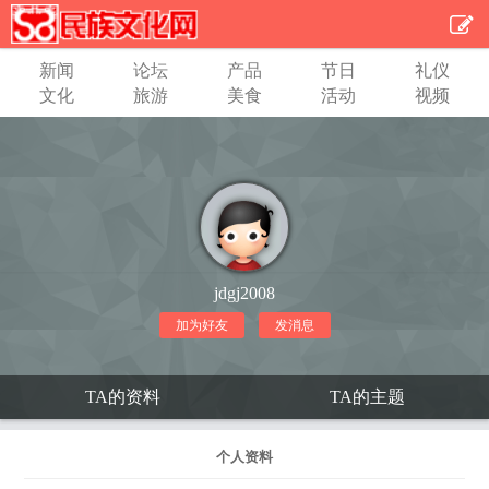
新闻
论坛
产品
节日
礼仪
文化
旅游
美食
活动
视频
jdgj2008
加为好友
发消息
TA的资料
TA的主题
个人资料