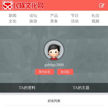
新闻
论坛
产品
节日
礼仪
文化
旅游
美食
活动
视频
gzhdgy2009
加为好友
发消息
TA的资料
TA的主题
好友列表