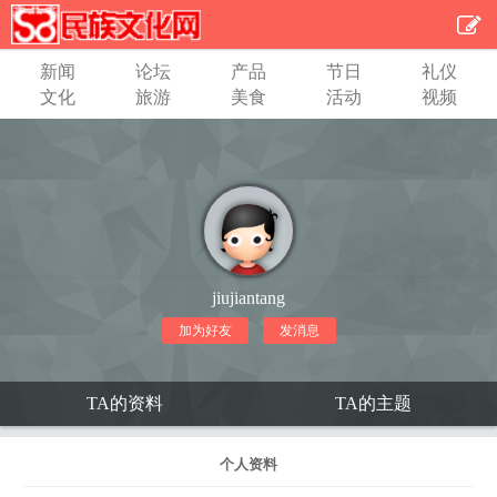
新闻
论坛
产品
节日
礼仪
文化
旅游
美食
活动
视频
jiujiantang
加为好友
发消息
TA的资料
TA的主题
个人资料