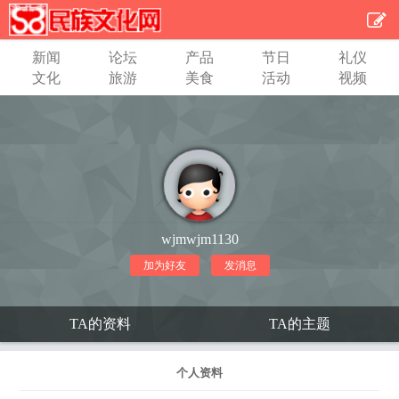
新闻
论坛
产品
节日
礼仪
文化
旅游
美食
活动
视频
wjmwjm1130
加为好友
发消息
TA的资料
TA的主题
个人资料