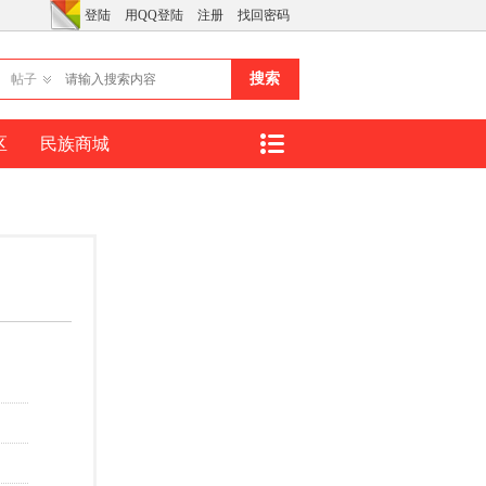
登陆
用QQ登陆
注册
找回密码
搜索
帖子
区
民族商城