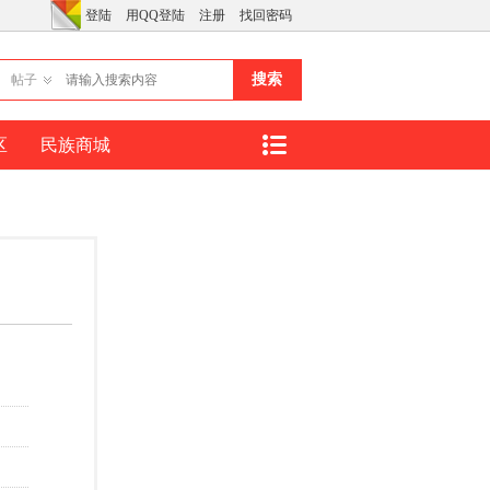
登陆
用QQ登陆
注册
找回密码
搜索
帖子
区
民族商城