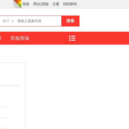
登陆
用QQ登陆
注册
找回密码
搜索
帖子
区
民族商城