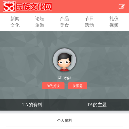
新闻
论坛
产品
节日
礼仪
文化
旅游
美食
活动
视频
xhhygs
加为好友
发消息
TA的资料
TA的主题
个人资料