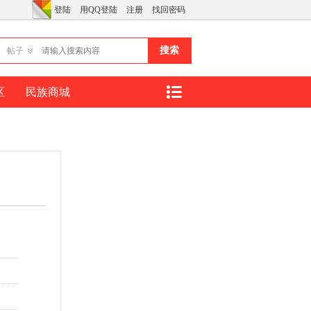
登陆
用QQ登陆
注册
找回密码
搜索
帖子
区
民族商城