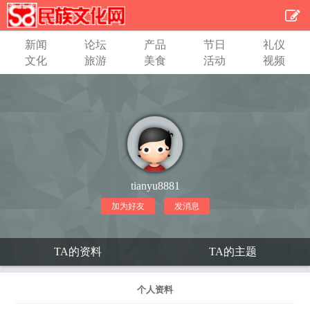
新闻
论坛
产品
节日
礼仪
文化
旅游
美食
活动
视频
tianyu8881
加为好友
发消息
TA的资料
TA的主题
个人资料