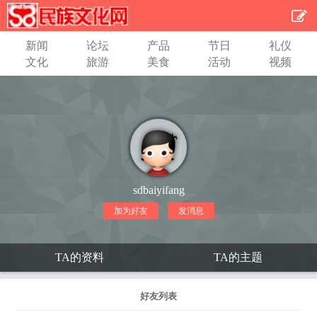
新闻
论坛
产品
节日
礼仪
文化
旅游
美食
活动
视频
sdbaiyifang
加为好友
发消息
TA的资料
TA的主题
好友列表