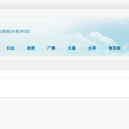
]
[复制]
[分享]
[RSS]
日志
相册
广播
主题
分享
留言板