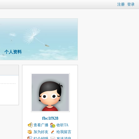
注册
登录
个人资料
fbc1f928
查看广播
收听TA
加为好友
给我留言
打个招呼
发送消息