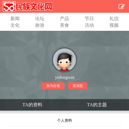
新闻
论坛
产品
节日
礼仪
文化
旅游
美食
活动
视频
yufengwei
加为好友
发消息
TA的资料
TA的主题
个人资料