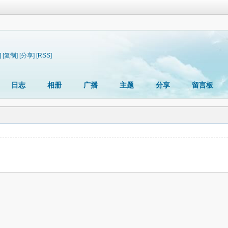
]
[复制]
[分享]
[RSS]
日志
相册
广播
主题
分享
留言板