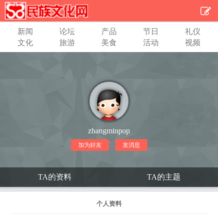
新闻
论坛
产品
节日
礼仪
文化
旅游
美食
活动
视频
zhangminpop
加为好友
发消息
TA的资料
TA的主题
个人资料