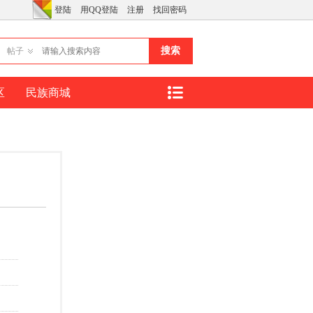
登陆
用QQ登陆
注册
找回密码
搜索
帖子
区
民族商城