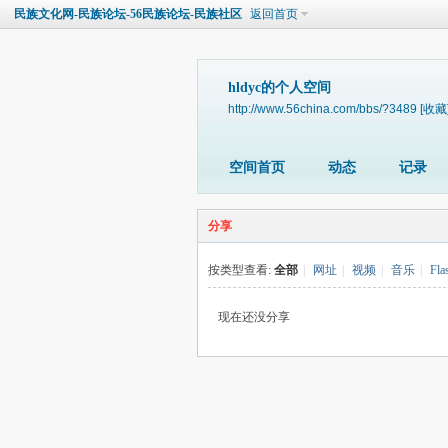
民族文化网-民族论坛-56民族论坛-民族社区
返回首页
hldyc的个人空间
http://www.56china.com/bbs/?3489
[收藏
空间首页
动态
记录
分享
按类型查看:
全部
|
网址
|
视频
|
音乐
|
Fla
现在还没分享