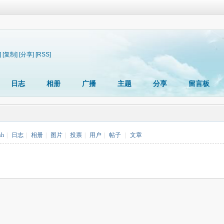
]
[复制]
[分享]
[RSS]
日志
相册
广播
主题
分享
留言板
sh
|
日志
|
相册
|
图片
|
投票
|
用户
|
帖子
|
文章