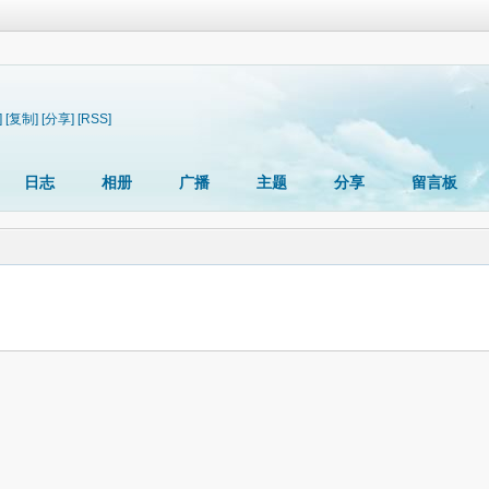
]
[复制]
[分享]
[RSS]
日志
相册
广播
主题
分享
留言板