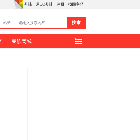
登陆
用QQ登陆
注册
找回密码
搜索
帖子
区
民族商城