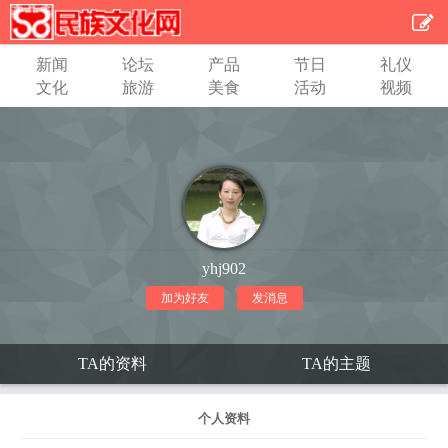
新闻
论坛
产品
节日
礼仪
文化
旅游
美食
活动
视频
yhj902
加为好友
发消息
TA的资料
TA的主题
个人资料