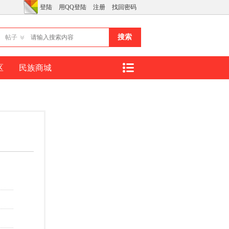
登陆
用QQ登陆
注册
找回密码
搜索
帖子
区
民族商城