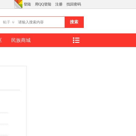
登陆
用QQ登陆
注册
找回密码
搜索
帖子
区
民族商城