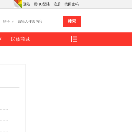
登陆
用QQ登陆
注册
找回密码
搜索
帖子
区
民族商城