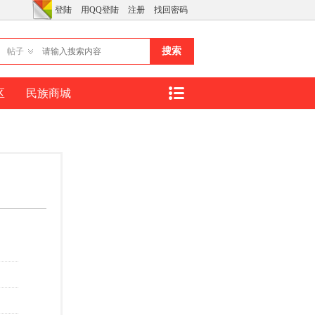
登陆
用QQ登陆
注册
找回密码
搜索
帖子
区
民族商城