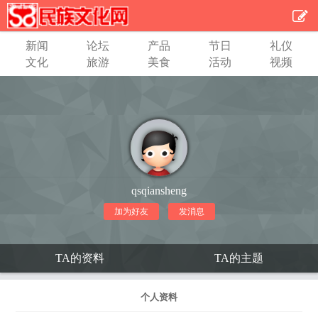
新闻
论坛
产品
节日
礼仪
文化
旅游
美食
活动
视频
qsqiansheng
加为好友
发消息
TA的资料
TA的主题
个人资料