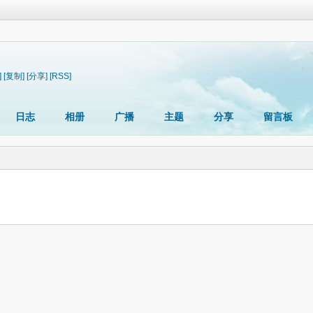
]
[复制]
[分享]
[RSS]
日志
相册
广播
主题
分享
留言板